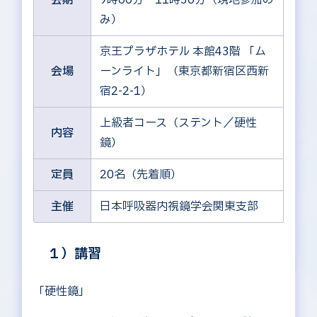
会期
9時00分〜11時30分（現地参加の
み）
京王プラザホテル 本館43階 「ム
会場
ーンライト」（東京都新宿区西新
宿2-2-1）
上級者コース（ステント／硬性
内容
鏡）
定員
20名（先着順）
主催
日本呼吸器内視鏡学会関東支部
１）講習
「硬性鏡」